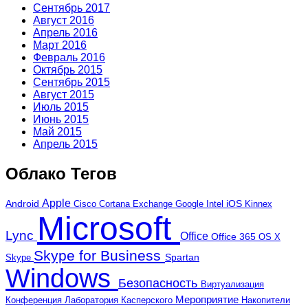
Сентябрь 2017
Август 2016
Апрель 2016
Март 2016
Февраль 2016
Октябрь 2015
Сентябрь 2015
Август 2015
Июль 2015
Июнь 2015
Май 2015
Апрель 2015
Облако Тегов
Apple
Android
iOS
Cortana
Google
Kinnex
Cisco
Exchange
Intel
Microsoft
Lync
Office
Office 365
OS X
Skype for Business
Skype
Spartan
Windows
Безопасность
Виртуализация
Мероприятие
Лаборатория Касперского
Конференция
Накопители