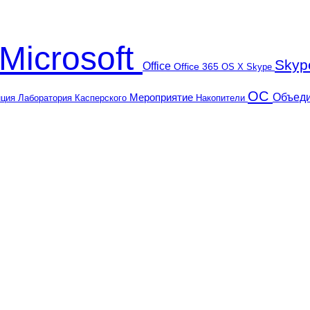
Microsoft
Skyp
Office
Office 365
OS X
Skype
ОС
Объед
Мероприятие
Лаборатория Касперского
нция
Накопители