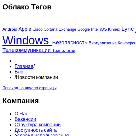
Облако Тегов
Lync
Apple
Android
iOS
Cortana
Google
Kinnex
Cisco
Exchange
Intel
Windows
Безопасность
Виртуализация
Конфере
Телекоммуникации
Технологии
Главная
/
Блог
/
Новости компании
Переход на начало страницы
Компания
О Нас
Вакансии
Структура компании
Доступность сайта
Условия использования