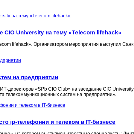
CIO University на тему «Telecom lifehack»
lecom lifehack». Организатором мероприятия выступил Санк
тем на предприятии
ИТ-директоров «SPb CIO Club» на заседание CIO University
та телекоммуникационных систем на предприятии».
то ip-телефонии и телеком в IT-бизнесе
ание», на котором выступили известные специалисты: Дми