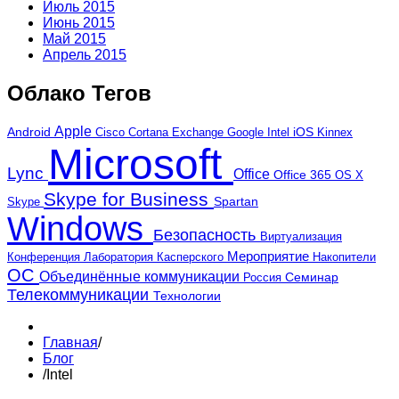
Июль 2015
Июнь 2015
Май 2015
Апрель 2015
Облако Тегов
Apple
Android
iOS
Cortana
Google
Kinnex
Cisco
Exchange
Intel
Microsoft
Lync
Office
Office 365
OS X
Skype for Business
Skype
Spartan
Windows
Безопасность
Виртуализация
Мероприятие
Лаборатория Касперского
Конференция
Накопители
ОС
Объединённые коммуникации
Россия
Семинар
Телекоммуникации
Технологии
Главная
/
Блог
/
Intel