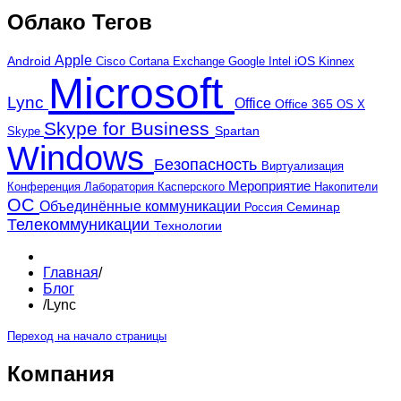
Облако Тегов
Apple
Android
iOS
Cortana
Google
Kinnex
Cisco
Exchange
Intel
Microsoft
Lync
Office
Office 365
OS X
Skype for Business
Skype
Spartan
Windows
Безопасность
Виртуализация
Мероприятие
Лаборатория Касперского
Конференция
Накопители
ОС
Объединённые коммуникации
Россия
Семинар
Телекоммуникации
Технологии
Главная
/
Блог
/
Lync
Переход на начало страницы
Компания