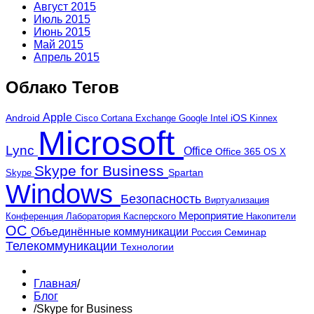
Август 2015
Июль 2015
Июнь 2015
Май 2015
Апрель 2015
Облако Тегов
Apple
Android
iOS
Cortana
Google
Kinnex
Cisco
Exchange
Intel
Microsoft
Lync
Office
Office 365
OS X
Skype for Business
Skype
Spartan
Windows
Безопасность
Виртуализация
Мероприятие
Лаборатория Касперского
Конференция
Накопители
ОС
Объединённые коммуникации
Россия
Семинар
Телекоммуникации
Технологии
Главная
/
Блог
/
Skype for Business