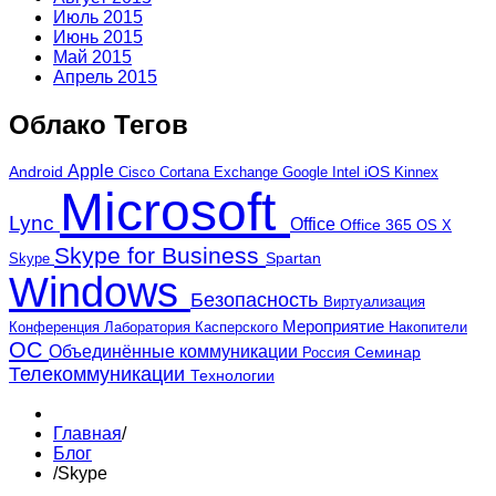
Июль 2015
Июнь 2015
Май 2015
Апрель 2015
Облако Тегов
Apple
Android
iOS
Cortana
Google
Kinnex
Cisco
Exchange
Intel
Microsoft
Lync
Office
Office 365
OS X
Skype for Business
Skype
Spartan
Windows
Безопасность
Виртуализация
Мероприятие
Лаборатория Касперского
Конференция
Накопители
ОС
Объединённые коммуникации
Россия
Семинар
Телекоммуникации
Технологии
Главная
/
Блог
/
Skype